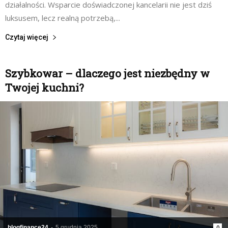
działalności. Wsparcie doświadczonej kancelarii nie jest dziś
luksusem, lecz realną potrzebą,...
Czytaj więcej
Szybkowar – dlaczego jest niezbędny w
Twojej kuchni?
blogfinance24
-
5 grudnia 2025
0