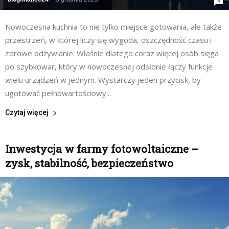
Nowoczesna kuchnia to nie tylko miejsce gotowania, ale także
przestrzeń, w której liczy się wygoda, oszczędność czasu i
zdrowe odżywianie. Właśnie dlatego coraz więcej osób sięga
po szybkowar, który w nowoczesnej odsłonie łączy funkcje
wielu urządzeń w jednym. Wystarczy jeden przycisk, by
ugotować pełnowartościowy...
Czytaj więcej
Inwestycja w farmy fotowoltaiczne –
zysk, stabilność, bezpieczeństwo