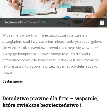
blogfinance24
-
24 marca 2026
0
Wiosenne porządki w firmie zazwyczaj kojarzą się z
przeglądem szaf i wyrzucaniem niepotrzebnych szpargałów,
ale w 2026 roku prawdziwa rewolucja dzieje się wewnątrz
Twojego komputera. Obowiązkowy KSeF to dla wielu
przedsiębiorców „zło konieczne”, jednak jeśli spojrzymy na
fakturę ustrukturyzowaną przez pryzmat portfela, szybko
okaże...
Czytaj więcej
Doradztwo prawne dla firm – wsparcie,
które zwiększa bezpieczeństwo i