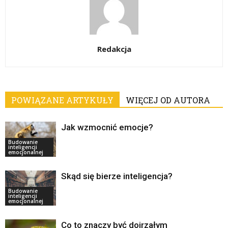
Redakcja
POWIĄZANE ARTYKUŁY
WIĘCEJ OD AUTORA
Jak wzmocnić emocje?
Budowanie
inteligencji
emocjonalnej
Skąd się bierze inteligencja?
Budowanie
inteligencji
emocjonalnej
Co to znaczy być dojrzałym