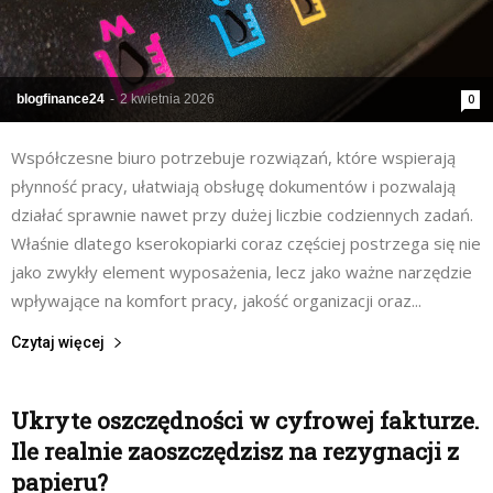
blogfinance24
-
2 kwietnia 2026
0
Współczesne biuro potrzebuje rozwiązań, które wspierają
płynność pracy, ułatwiają obsługę dokumentów i pozwalają
działać sprawnie nawet przy dużej liczbie codziennych zadań.
Właśnie dlatego kserokopiarki coraz częściej postrzega się nie
jako zwykły element wyposażenia, lecz jako ważne narzędzie
wpływające na komfort pracy, jakość organizacji oraz...
Czytaj więcej
Ukryte oszczędności w cyfrowej fakturze.
Ile realnie zaoszczędzisz na rezygnacji z
papieru?