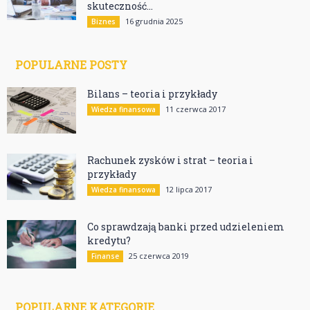
skuteczność...
16 grudnia 2025
Biznes
POPULARNE POSTY
Bilans – teoria i przykłady
11 czerwca 2017
Wiedza finansowa
Rachunek zysków i strat – teoria i
przykłady
12 lipca 2017
Wiedza finansowa
Co sprawdzają banki przed udzieleniem
kredytu?
25 czerwca 2019
Finanse
POPULARNE KATEGORIE