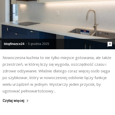
blogfinance24
-
5 grudnia 2025
0
Nowoczesna kuchnia to nie tylko miejsce gotowania, ale także
przestrzeń, w której liczy się wygoda, oszczędność czasu i
zdrowe odżywianie. Właśnie dlatego coraz więcej osób sięga
po szybkowar, który w nowoczesnej odsłonie łączy funkcje
wielu urządzeń w jednym. Wystarczy jeden przycisk, by
ugotować pełnowartościowy...
Czytaj więcej