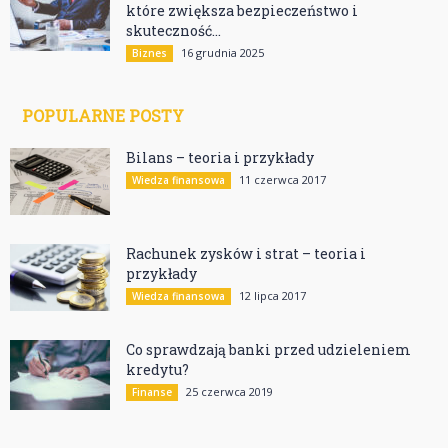
które zwiększa bezpieczeństwo i
skuteczność...
16 grudnia 2025
Biznes
POPULARNE POSTY
Bilans – teoria i przykłady
11 czerwca 2017
Wiedza finansowa
Rachunek zysków i strat – teoria i
przykłady
12 lipca 2017
Wiedza finansowa
Co sprawdzają banki przed udzieleniem
kredytu?
25 czerwca 2019
Finanse