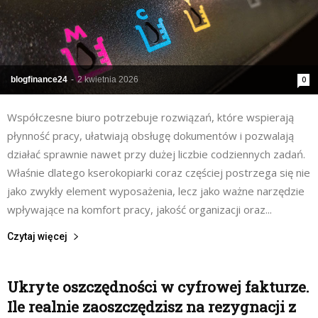
blogfinance24
-
2 kwietnia 2026
0
Współczesne biuro potrzebuje rozwiązań, które wspierają
płynność pracy, ułatwiają obsługę dokumentów i pozwalają
działać sprawnie nawet przy dużej liczbie codziennych zadań.
Właśnie dlatego kserokopiarki coraz częściej postrzega się nie
jako zwykły element wyposażenia, lecz jako ważne narzędzie
wpływające na komfort pracy, jakość organizacji oraz...
Czytaj więcej
Ukryte oszczędności w cyfrowej fakturze.
Ile realnie zaoszczędzisz na rezygnacji z