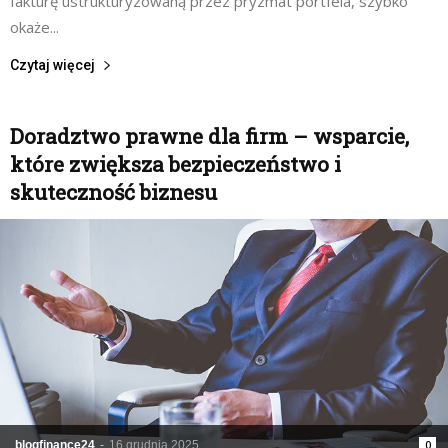
fakturę ustrukturyzowaną przez pryzmat portfela, szybko
okaże...
Czytaj więcej
Doradztwo prawne dla firm – wsparcie,
które zwiększa bezpieczeństwo i
skuteczność biznesu
blogfinance24
-
16 grudnia 2025
0