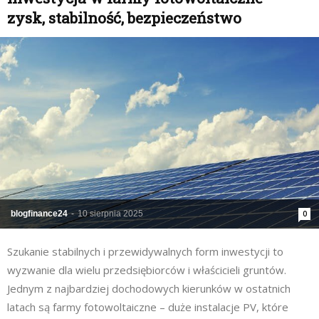
zysk, stabilność, bezpieczeństwo
blogfinance24
-
10 sierpnia 2025
0
Szukanie stabilnych i przewidywalnych form inwestycji to
wyzwanie dla wielu przedsiębiorców i właścicieli gruntów.
Jednym z najbardziej dochodowych kierunków w ostatnich
latach są farmy fotowoltaiczne – duże instalacje PV, które