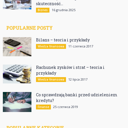
skuteczność...
16 grudnia 2025
Biznes
POPULARNE POSTY
Bilans – teoria i przykłady
11 czerwca 2017
Wiedza finansowa
Rachunek zysków i strat – teoria i
przykłady
12 lipca 2017
Wiedza finansowa
Co sprawdzają banki przed udzieleniem
kredytu?
25 czerwca 2019
Finanse
POPULARNE KATEGORIE