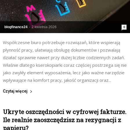
blogfinance24
-
2 kwietnia 2026
0
Współczesne biuro potrzebuje rozwiązań, które wspierają
płynność pracy, ułatwiają obsługę dokumentów i pozwalają
działać sprawnie nawet przy dużej liczbie codziennych zadań.
Właśnie dlatego kserokopiarki coraz częściej postrzega się nie
jako zwykły element wyposażenia, lecz jako ważne narzędzie
wpływające na komfort pracy, jakość organizacji oraz...
Czytaj więcej
Ukryte oszczędności w cyfrowej fakturze.
Ile realnie zaoszczędzisz na rezygnacji z
papieru?