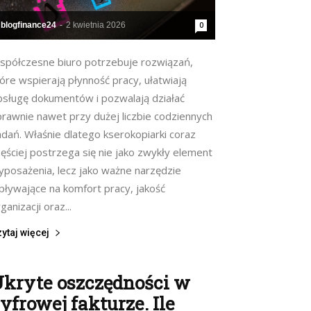
blogfinance24
-
2 kwietnia 2026
0
spółczesne biuro potrzebuje rozwiązań,
óre wspierają płynność pracy, ułatwiają
bsługę dokumentów i pozwalają działać
prawnie nawet przy dużej liczbie codziennych
adań. Właśnie dlatego kserokopiarki coraz
ęściej postrzega się nie jako zwykły element
yposażenia, lecz jako ważne narzędzie
pływające na komfort pracy, jakość
ganizacji oraz...
ytaj więcej
kryte oszczędności w
yfrowej fakturze. Ile