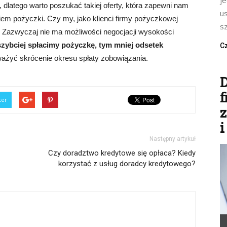
je
 dlatego warto poszukać takiej oferty, która zapewni nam
u
iem pożyczki. Czy my, jako klienci firmy pożyczkowej
sz
Zazwyczaj nie ma możliwości negocjacji wysokości
szybciej spłacimy pożyczkę, tym mniej odsetek
Cz
ważyć skrócenie okresu spłaty zobowiązania.
f
ter
i
Następny artykuł
Czy doradztwo kredytowe się opłaca? Kiedy
korzystać z usług doradcy kredytowego?