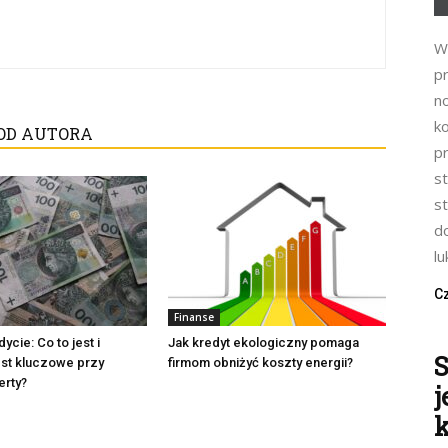
W
p
n
k
OD AUTORA
p
s
s
do
lu
Cz
Finanse
cie: Co to jest i
Jak kredyt ekologiczny pomaga
S
est kluczowe przy
firmom obniżyć koszty energii?
erty?
j