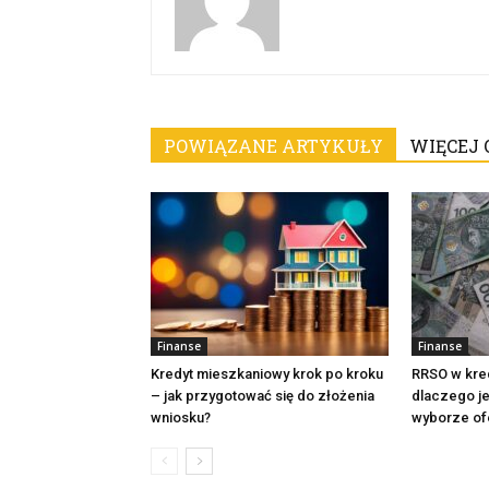
POWIĄZANE ARTYKUŁY
WIĘCEJ 
Finanse
Finanse
Kredyt mieszkaniowy krok po kroku
RRSO w kredy
– jak przygotować się do złożenia
dlaczego j
wniosku?
wyborze of